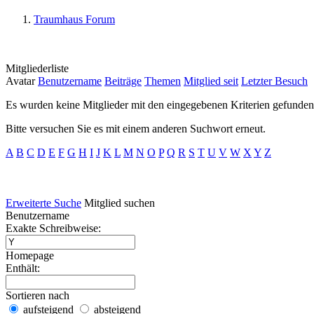
Traumhaus Forum
Mitgliederliste
Avatar
Benutzername
Beiträge
Themen
Mitglied seit
Letzter Besuch
Es wurden keine Mitglieder mit den eingegebenen Kriterien gefunden
Bitte versuchen Sie es mit einem anderen Suchwort erneut.
A
B
C
D
E
F
G
H
I
J
K
L
M
N
O
P
Q
R
S
T
U
V
W
X
Y
Z
Erweiterte Suche
Mitglied suchen
Benutzername
Exakte Schreibweise:
Homepage
Enthält:
Sortieren nach
aufsteigend
absteigend