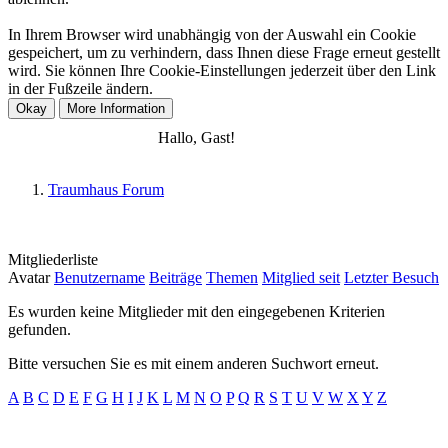
In Ihrem Browser wird unabhängig von der Auswahl ein Cookie
gespeichert, um zu verhindern, dass Ihnen diese Frage erneut gestellt
wird. Sie können Ihre Cookie-Einstellungen jederzeit über den Link
in der Fußzeile ändern.
Anmelden
Registrieren
Hallo, Gast!
Traumhaus Forum
Mitgliederliste
Avatar
Benutzername
Beiträge
Themen
Mitglied seit
Letzter Besuch
Es wurden keine Mitglieder mit den eingegebenen Kriterien
gefunden.
Bitte versuchen Sie es mit einem anderen Suchwort erneut.
A
B
C
D
E
F
G
H
I
J
K
L
M
N
O
P
Q
R
S
T
U
V
W
X
Y
Z