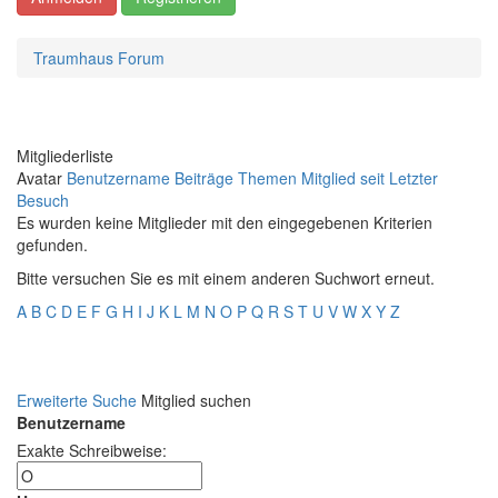
Traumhaus Forum
Mitgliederliste
Avatar
Benutzername
Beiträge
Themen
Mitglied seit
Letzter
Besuch
Es wurden keine Mitglieder mit den eingegebenen Kriterien
gefunden.
Bitte versuchen Sie es mit einem anderen Suchwort erneut.
A
B
C
D
E
F
G
H
I
J
K
L
M
N
O
P
Q
R
S
T
U
V
W
X
Y
Z
Erweiterte Suche
Mitglied suchen
Benutzername
Exakte Schreibweise: