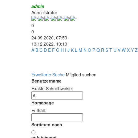
admin
Administrator
0
0
24.09.2020, 07:53
13.12.2022, 10:10
A
B
C
D
E
F
G
H
I
J
K
L
M
N
O
P
Q
R
S
T
U
V
W
X
Y
Z
Erweiterte Suche
Mitglied suchen
Benutzername
Exakte Schreibweise:
Homepage
Enthält:
Sortieren nach
aufsteigend